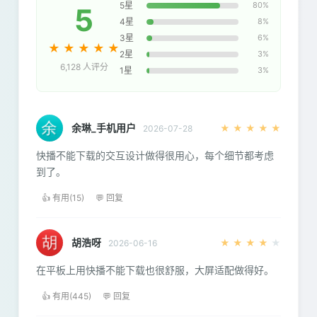
5星
80%
5
4星
8%
3星
6%
★
★
★
★
★
2星
3%
6,128 人评分
1星
3%
余琳_手机用户
★
★
★
★
★
2026-07-28
快播不能下载的交互设计做得很用心，每个细节都考虑
到了。
👍 有用(15)
💬 回复
胡浩呀
★
★
★
★
★
2026-06-16
在平板上用快播不能下载也很舒服，大屏适配做得好。
👍 有用(445)
💬 回复