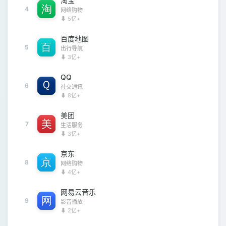
淘宝
4
网络购物
⬇ 5亿+
百度地图
5
出行导航
⬇ 3亿+
QQ
6
社交通讯
⬇ 8亿+
美团
7
生活服务
⬇ 3亿+
京东
8
网络购物
⬇ 4亿+
网易云音乐
9
影音播放
⬇ 2亿+