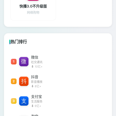
快播3.0不升级版
网络购物
热门排行
微信
1
社交通讯
⬇ 10亿+
抖音
2
影音播放
⬇ 8亿+
支付宝
3
生活服务
⬇ 6亿+