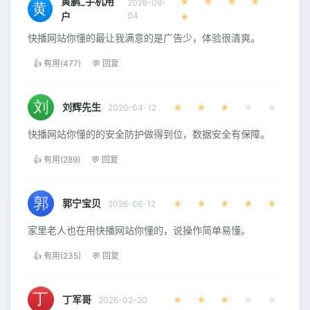
黄鹏_手机用
★
★
★
★
2026-08-
户
04
★
快播网站你懂的最让我满意的是广告少，体验很清爽。
👍 有用(477)
💬 回复
刘辉先生
★
★
★
★
★
2026-04-12
快播网站你懂的的安全防护做得到位，数据安全有保障。
👍 有用(289)
💬 回复
郭宁宝贝
★
★
★
★
★
2026-06-12
家里老人也在用快播网站你懂的，说操作简单易懂。
👍 有用(235)
💬 回复
丁军哥
★
★
★
★
★
2026-02-20