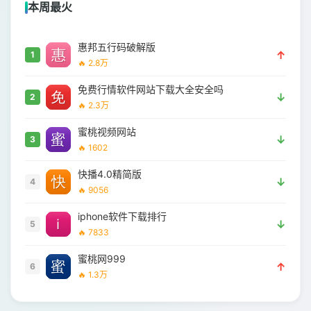
本周最火
惠邦五行码破解版
↑
1
🔥 2.8万
免费行情软件网站下载大全安全吗
↓
2
🔥 2.3万
蜜桃视频网站
↓
3
🔥 1602
快播4.0精简版
↓
4
🔥 9056
iphone软件下载排行
↓
5
🔥 7833
蜜桃网999
↑
6
🔥 1.3万