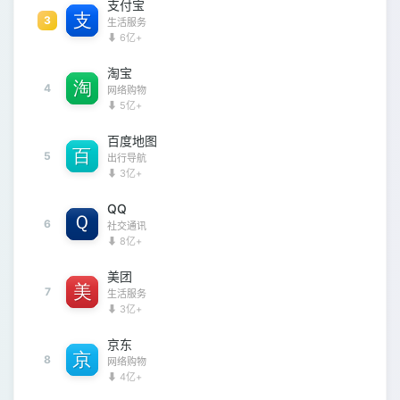
支付宝
3
生活服务
⬇ 6亿+
淘宝
4
网络购物
⬇ 5亿+
百度地图
5
出行导航
⬇ 3亿+
QQ
6
社交通讯
⬇ 8亿+
美团
7
生活服务
⬇ 3亿+
京东
8
网络购物
⬇ 4亿+